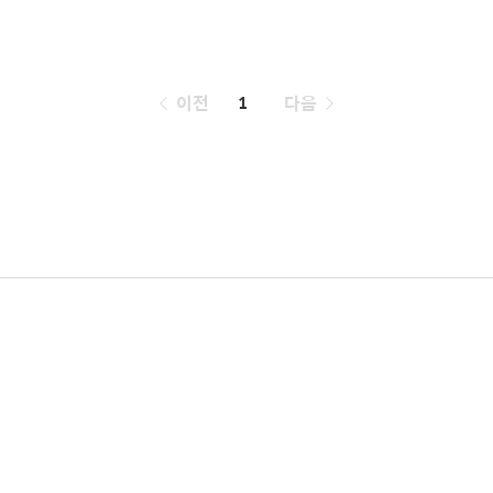
페
이전
1
다음
이
징