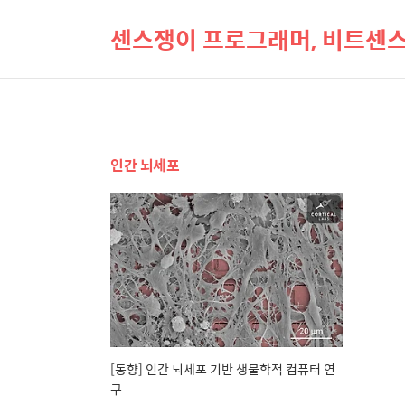
센스쟁이 프로그래머, 비트센
인간 뇌세포
[동향] 인간 뇌세포 기반 생물학적 컴퓨터 연
구