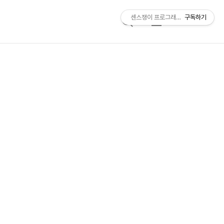
센스쟁이 프로그래머, 비트센스
구독하기
검
메
색
뉴