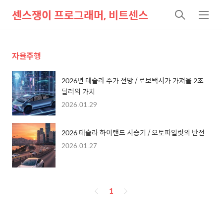
센스쟁이 프로그래머, 비트센스
검
메
색
뉴
자율주행
2026년 테슬라 주가 전망 / 로보택시가 가져올 2조
달러의 가치
2026.01.29
2026 테슬라 하이랜드 시승기 / 오토파일럿의 반전
2026.01.27
페
1
이
징