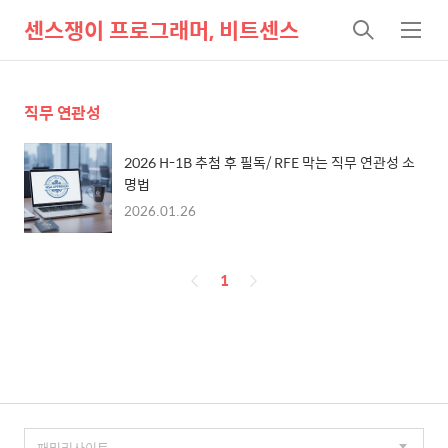
센스쟁이 프로그래머, 비트센스
검
메
색
뉴
직무 연관성
2026 H-1B 추첨 후 필독/ RFE 막는 직무 연관성 소
명법
2026.01.26
페
1
이
징