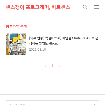
센스쟁이 프로그래머, 비트센스
검
메
색
뉴
첨부파일 분석
[외부 연동] 엑셀(Excel) 파일을 ChatGPT API로 분
석하는 방법(python)
2025.03.10
페
1
이
징