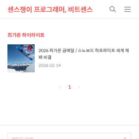
센스쟁이 프로그래머, 비트센스
검
메
색
뉴
최가온 하이라이트
2026 최가온 금메달 / 스노보드 하프파이프 세계 제
패 비결
2026.02.14
페
1
이
징