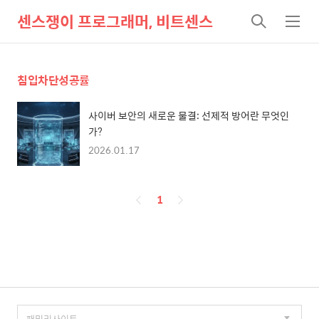
센스쟁이 프로그래머, 비트센스
검
메
색
뉴
침입차단성공률
사이버 보안의 새로운 물결: 선제적 방어란 무엇인
가?
2026.01.17
페
1
이
징