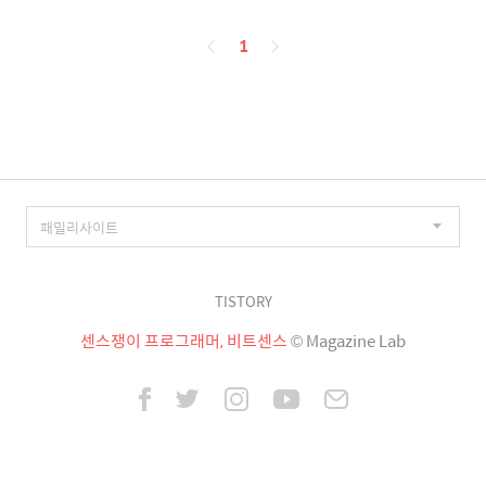
페
1
이
징
TISTORY
센스쟁이 프로그래머, 비트센스
© Magazine Lab