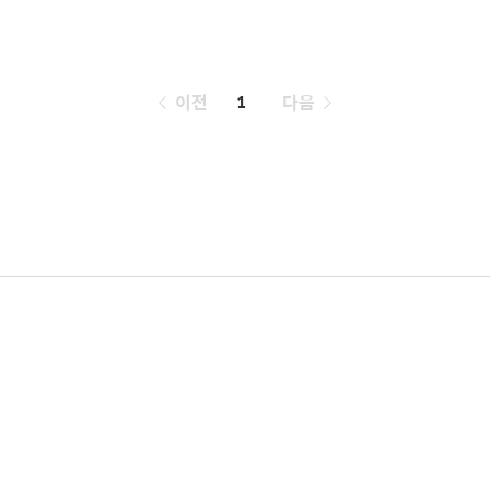
페
이전
1
다음
이
징