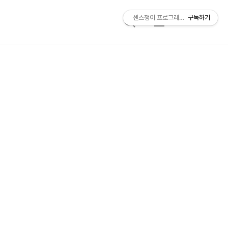
센스쟁이 프로그래머, 비트센스
구독하기
검
메
색
뉴