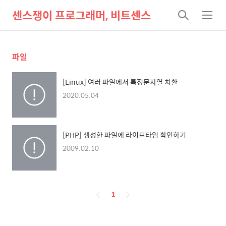
센스쟁이 프로그래머, 비트센스
검
메
색
뉴
파일
[Linux] 여러 파일에서 특정문자열 치환
2020.05.04
[PHP] 생성한 파일에 라이프타임 확인하기
2009.02.10
페
1
이
징