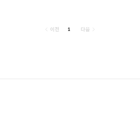
페
이전
1
다음
이
징