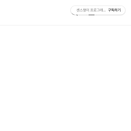
센스쟁이 프로그래머, 비트센스
구독하기
검
메
색
뉴