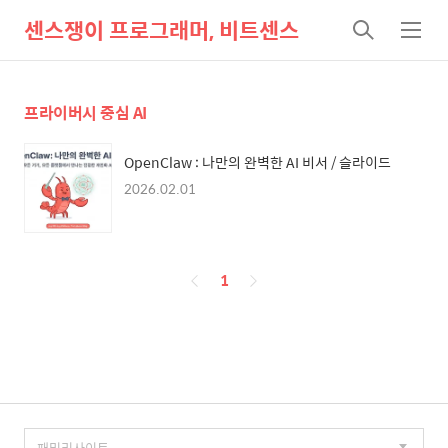
센스쟁이 프로그래머, 비트센스
검
메
색
뉴
프라이버시 중심 AI
OpenClaw : 나만의 완벽한 AI 비서 / 슬라이드
2026.02.01
페
1
이
징