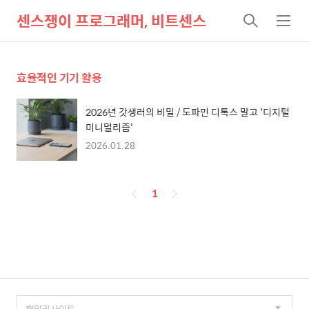
센스쟁이 프로그래머, 비트센스
검
메
색
뉴
효율적인 기기 활용
2026년 갓생러의 비밀 / 도파민 디톡스 말고 '디지털
미니멀리즘'
2026.01.28
페
1
이
징