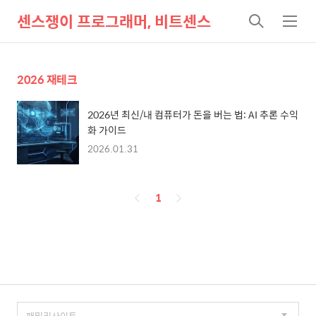
센스쟁이 프로그래머, 비트센스
검
메
색
뉴
2026 재테크
2026년 최신/내 컴퓨터가 돈을 버는 법: AI 추론 수익
화 가이드
2026.01.31
페
1
이
징