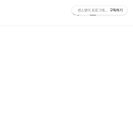
센스쟁이 프로그래머, 비트센스
구독하기
검
메
색
뉴