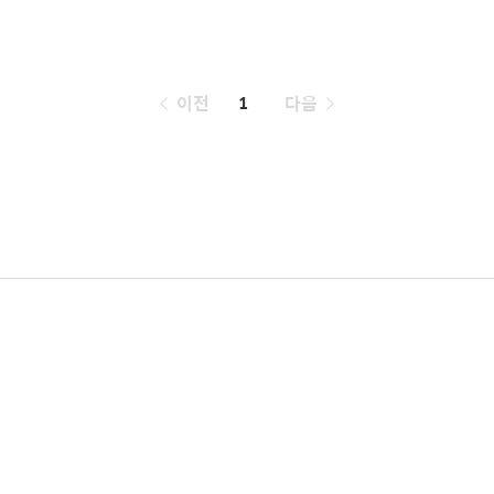
페
이전
1
다음
이
징