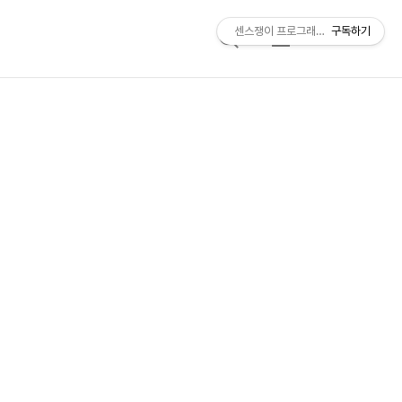
센스쟁이 프로그래머, 비트센스
구독하기
검
메
색
뉴