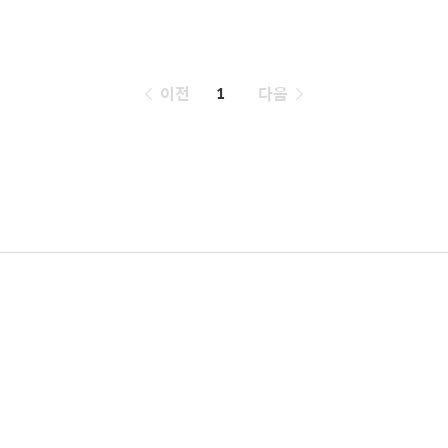
페
이전
1
다음
이
징