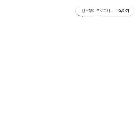
센스쟁이 프로그래머, 비트센스
구독하기
검
메
색
뉴