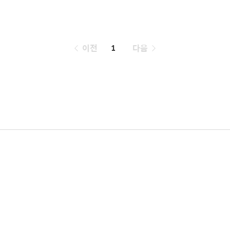
페
이전
1
다음
이
징