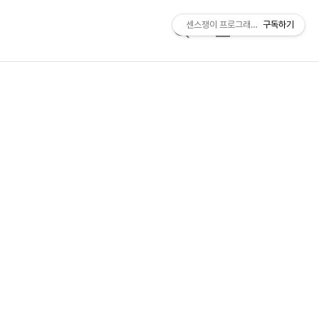
센스쟁이 프로그래머, 비트센스
구독하기
검
메
색
뉴