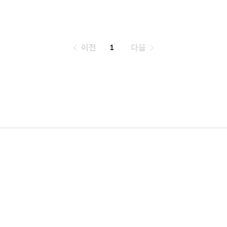
페
이전
1
다음
이
징