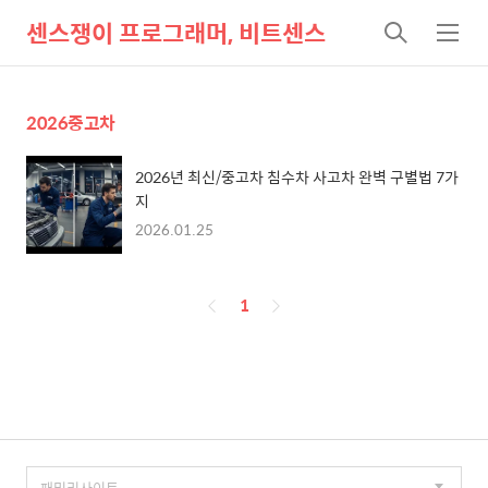
센스쟁이 프로그래머, 비트센스
검
메
색
뉴
2026중고차
2026년 최신/중고차 침수차 사고차 완벽 구별법 7가
지
2026.01.25
페
1
이
징