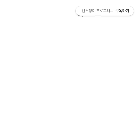
센스쟁이 프로그래머, 비트센스
구독하기
검
메
색
뉴