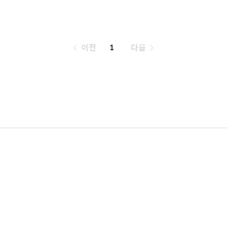
페
이전
1
다음
이
징