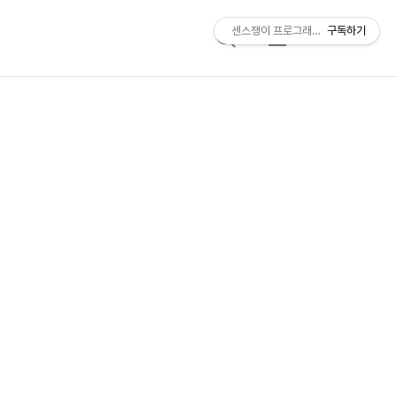
센스쟁이 프로그래머, 비트센스
구독하기
검
메
색
뉴