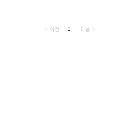
페
이전
1
다음
이
징