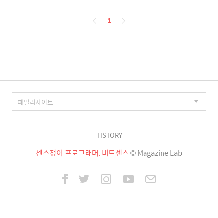
페
1
이
징
TISTORY
센스쟁이 프로그래머, 비트센스
© Magazine Lab