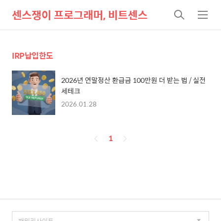
센스쟁이 프로그래머, 비트센스
검
메
색
뉴
IRP납입한도
2026년 연말정산 환급금 100만원 더 받는 법 / 실전
세테크
2026.01.28
페
1
이
징