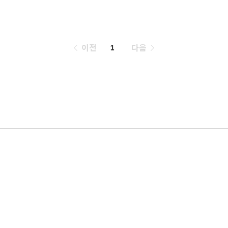
페
이전
1
다음
이
징