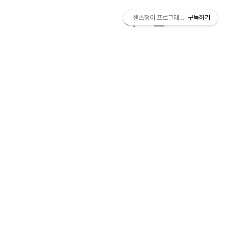
센스쟁이 프로그래머, 비트센스
구독하기
검
메
색
뉴