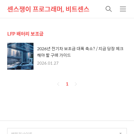
센스쟁이 프로그래머, 비트센스
검
메
색
뉴
LFP 배터리 보조금
2026년 전기차 보조금 대폭 축소? / 지금 당장 체크
해야 할 구매 가이드
2026.01.27
페
1
이
징