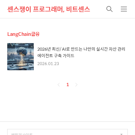
센스쟁이 프로그래머, 비트센스
검
메
색
뉴
LangChain금융
2026년 최신/ AI로 만드는 나만의 실시간 자산 관리
에이전트 구축 가이드
2026.01.23
페
1
이
징