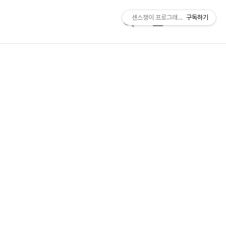
센스쟁이 프로그래머, 비트센스
구독하기
검
메
색
뉴