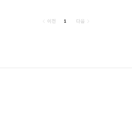
페
이전
1
다음
이
징