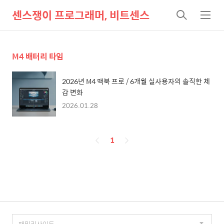
센스쟁이 프로그래머, 비트센스
검
메
색
뉴
M4 배터리 타임
2026년 M4 맥북 프로 / 6개월 실사용자의 솔직한 체
감 변화
2026.01.28
페
1
이
징