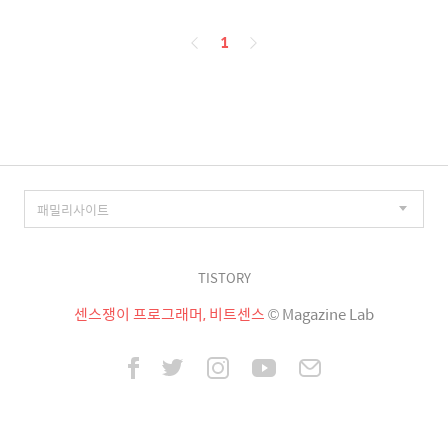
페
1
이
징
TISTORY
센스쟁이 프로그래머, 비트센스
© Magazine Lab