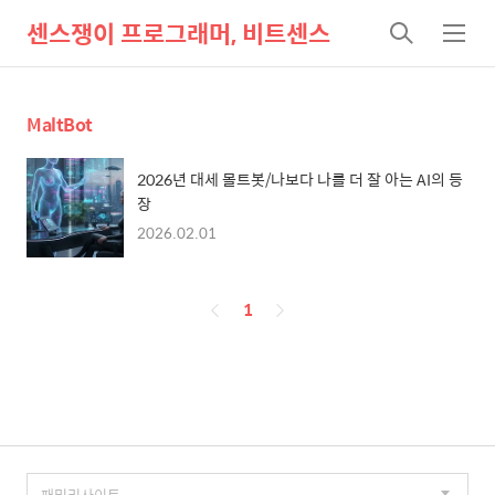
센스쟁이 프로그래머, 비트센스
검
메
색
뉴
MaltBot
2026년 대세 몰트봇/나보다 나를 더 잘 아는 AI의 등
장
2026.02.01
페
1
이
징