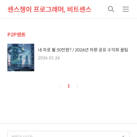
센스쟁이 프로그래머, 비트센스
검
메
색
뉴
P2P렌트
내 차로 월 50만원? / 2026년 차량 공유 수익화 꿀팁
2026.01.26
페
1
이
징