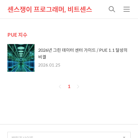
센스쟁이 프로그래머, 비트센스
검
메
색
뉴
PUE 지수
2026년 그린 데이터 센터 가이드 / PUE 1.1 달성의
비결
2026.01.25
페
1
이
징