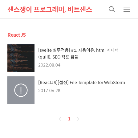
센스쟁이 프로그래머, 비트센스
검
메
색
뉴
ReactJS
[svelte 실무적용] #1. 사용이유, html 에디터
(quill), SEO 적용 샘플
2022.08.04
[ReactJS][설정] File Template for WebStorm
2017.06.28
페
1
이
징