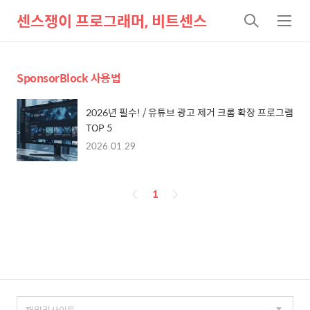
센스쟁이 프로그래머, 비트센스
검
메
색
뉴
SponsorBlock 사용법
2026년 필수! / 유튜브 광고 제거 크롬 확장 프로그램
TOP 5
2026.01.29
페
1
이
징