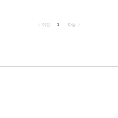
페
이전
1
다음
이
징