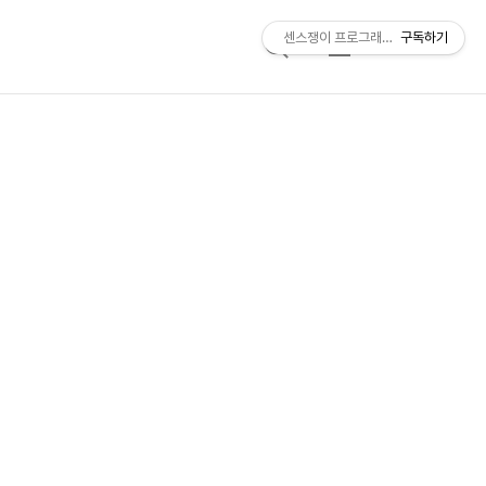
센스쟁이 프로그래머, 비트센스
구독하기
검
메
색
뉴