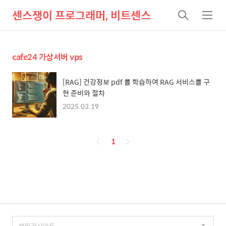
센스쟁이 프로그래머, 비트센스
검
메
색
뉴
cafe24 가상서버 vps
[RAG] 건강정보 pdf 를 학습하여 RAG 서비스를 구
현 준비와 절차
2025.03.19
페
1
이
징