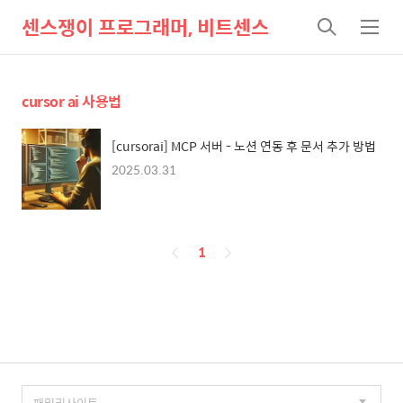
센스쟁이 프로그래머, 비트센스
검
메
색
뉴
cursor ai 사용법
[cursorai] MCP 서버 - 노션 연동 후 문서 추가 방법
2025.03.31
페
1
이
징