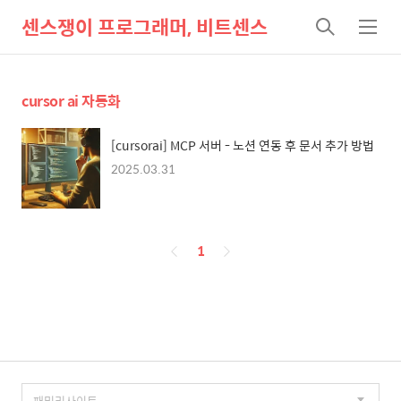
센스쟁이 프로그래머, 비트센스
검
메
색
뉴
cursor ai 자동화
[cursorai] MCP 서버 - 노션 연동 후 문서 추가 방법
2025.03.31
페
1
이
징