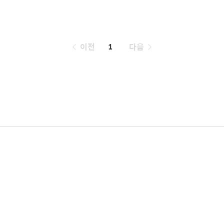
페
이전
1
다음
이
징