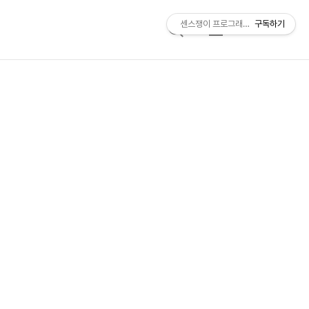
센스쟁이 프로그래머, 비트센스
구독하기
검
메
색
뉴