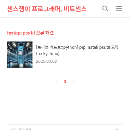
센스쟁이 프로그래머, 비트센스
검
메
색
뉴
fastapi psutil 오류 해결
[트러블 리포트::python] pip install psutil 오류
(rocky linux)
2025.03.08
페
1
이
징