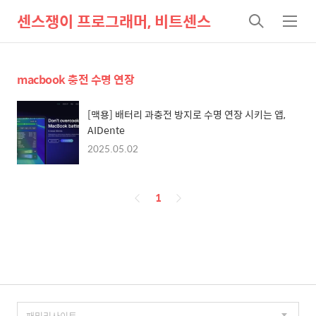
센스쟁이 프로그래머, 비트센스
검
메
색
뉴
macbook 충전 수명 연장
[맥용] 배터리 과충전 방지로 수명 연장 시키는 앱,
AIDente
2025.05.02
페
1
이
징