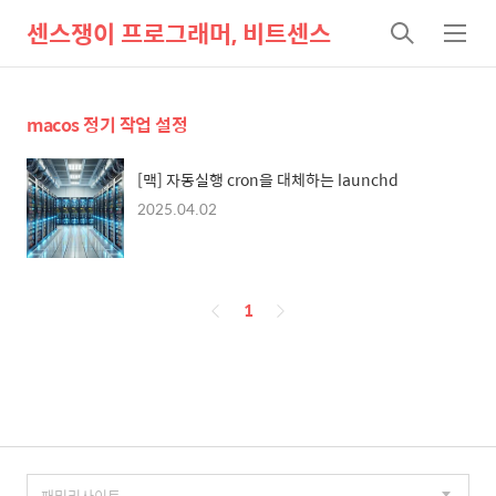
센스쟁이 프로그래머, 비트센스
검
메
색
뉴
macos 정기 작업 설정
[맥] 자동실행 cron을 대체하는 launchd
2025.04.02
페
1
이
징