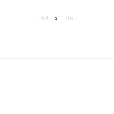
페
이전
1
다음
이
징