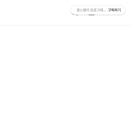
센스쟁이 프로그래머, 비트센스
구독하기
검
메
색
뉴