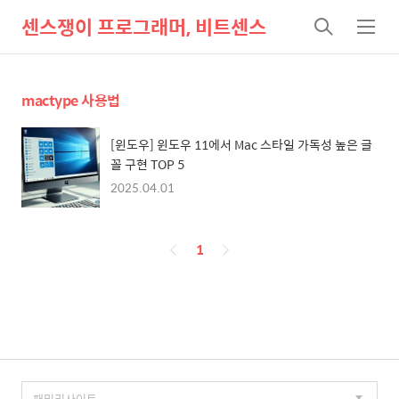
센스쟁이 프로그래머, 비트센스
검
메
색
뉴
mactype 사용법
[윈도우] 윈도우 11에서 Mac 스타일 가독성 높은 글
꼴 구현 TOP 5
2025.04.01
페
1
이
징