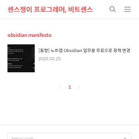
센스쟁이 프로그래머, 비트센스
검
메
색
뉴
obsidian manifesto
[동향] 노트앱 Obsidian 업무용 무료으로 정책 변경
2025.02.25
페
1
이
징