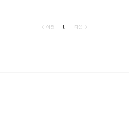
페
이전
1
다음
이
징