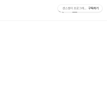
센스쟁이 프로그래머, 비트센스
구독하기
검
메
색
뉴