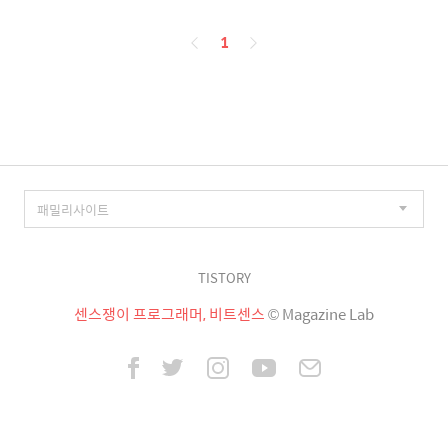
페
1
이
징
TISTORY
센스쟁이 프로그래머, 비트센스
© Magazine Lab