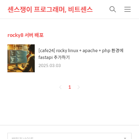
센스쟁이 프로그래머, 비트센스
검
메
색
뉴
rocky8 서버 배포
[cafe24] rocky linux + apache + php 환경에
fastapi 추가하기
2025.03.03
페
1
이
징