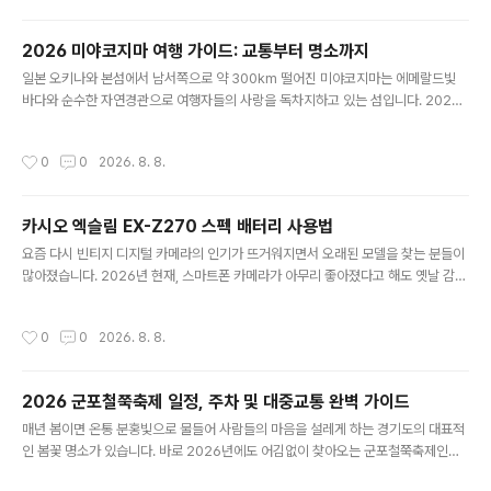
정리해 드립니다. 1. 2026 군포철쭉축제 기본 정보 및 일정올해 군포철쭉축제는 4
월 중순부터 하순까지 약 일주일 동안 경기도 군포시 산본동 철쭉동산 및 철쭉공원,
2026 미야코지마 여행 가이드: 교통부터 명소까지
그리고 초막골생태공원 일원에서 개최됩니다. 축제 메인 무대인 철쭉동산은 20만
글 내용
그루가 넘는 영산홍과 철쭉이 식재되어 있어 언덕 전체가 ..
일본 오키나와 본섬에서 남서쪽으로 약 300km 떨어진 미야코지마는 에메랄드빛
바다와 순수한 자연경관으로 여행자들의 사랑을 독차지하고 있는 섬입니다. 2026
년에도 여전히 일본 내 최고의 휴양지로 꼽히는 이곳은 대형 테마파크나 번화가 대신
끝없이 펼쳐진 백사장과 바다를 온전히 즐기기 좋은 곳입니다. 아직 대중교통 인프라
작성시간
0
0
2026. 8. 8.
가 완벽하지 않아 렌터카 여행이 필수로 꼽히며, 철저한 사전 준비가 성공적인 여행
을 좌우합니다. 오늘은 미야코지마를 빈틈없이 즐기기 위한 핵심 명소와 교통, 실용
정보를 빠짐없이 짚어보겠습니다. 1. 미야코지마 이동 및 교통 필수 정보인천국제공
카시오 엑슬림 EX-Z270 스펙 배터리 사용법
항에서 미야코지마의 시모지시마 공항(SHI)까지 직항 노선 또는 오키나와 나하 공항
글 내용
을 경유하는 국내선 항공편을 이용해 진입할 수 있습니다. 공항에 도..
요즘 다시 빈티지 디지털 카메라의 인기가 뜨거워지면서 오래된 모델을 찾는 분들이
많아졌습니다. 2026년 현재, 스마트폰 카메라가 아무리 좋아졌다고 해도 옛날 감성
그대로의 색감을 내주는 올드 디지털 카메라는 그만의 대체 불가능한 매력을 가지고
있습니다. 그중에서도 손바닥 안에 쏙 들어오는 크기와 독특한 색감으로 주목받는 모
작성시간
0
0
2026. 8. 8.
델이 바로 카시오 엑슬림 EX-Z270입니다.이 카메라는 2009년쯤 출시된 오래된
모델이지만, 요즘 유행하는 Y2K 감성을 고스란히 담고 있어 서랍 속에 잠들어 있던
기기를 꺼내 쓰는 이들이 늘었습니다. 스마트폰의 인위적인 보정 필터와는 다른, 그
2026 군포철쭉축제 일정, 주차 및 대중교통 완벽 가이드
시절 특유의 날것 그대로의 감성과 빈티지한 화질을 경험할 수 있는 것이 큰 장점입
글 내용
니다. 오늘 포스팅에서는 카시오 엑슬림 EX-Z270의 ..
매년 봄이면 온통 분홍빛으로 물들어 사람들의 마음을 설레게 하는 경기도의 대표적
인 봄꽃 명소가 있습니다. 바로 2026년에도 어김없이 찾아오는 군포철쭉축제인데
요. 수도권에서 지하철 한 번에 갈 수 있는 접근성과 엄청난 규모의 철쭉 동산 덕분에