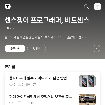
검색하기
티스토리
센스쟁이 프로그래머, 비트센스
구독자
2
풀스택 개발에 관심많은 개발자. 하드웨어 소식도 전달해 드립니다.
구독하기
방명록
신고하기 레이어
열기
인기글
폴드8 구매 필수 가이드 초기 설정 방법
0
0
조회
107
현대 아이오닉9 제원 주행거리 보조금 총정
리
0
0
조회
81