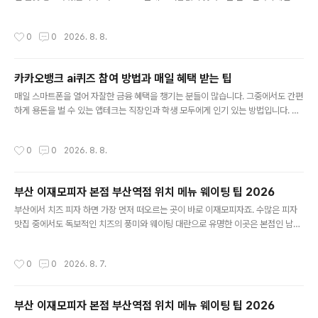
요. 수도권에서 지하철 한 번에 갈 수 있는 접근성과 엄청난 규모의 철쭉 동산 덕분에
매년 수십만 명의 발길이 끊이지 않는 곳입니다. 올해 방문을 계획하고 계신 분들을
작성시간
0
0
2026. 8. 8.
위해 일정부터 주차, 교통, 그리고 가장 예쁘게 사진을 건질 수 있는 스팟까지 알차게
정리해 드립니다. 1. 2026 군포철쭉축제 기본 정보 및 일정올해 군포철쭉축제는 4
월 중순부터 하순까지 약 일주일 동안 경기도 군포시 산본동 철쭉동산 및 철쭉공원,
카카오뱅크 ai퀴즈 참여 방법과 매일 혜택 받는 팁
그리고 초막골생태공원 일원에서 개최됩니다. 축제 메인 무대인 철쭉동산은 20만
글 내용
그루가 넘는 영산홍과 철쭉이 식재되어 있어 언덕 전체가 ..
매일 스마트폰을 열어 자잘한 금융 혜택을 챙기는 분들이 많습니다. 그중에서도 간편
하게 용돈을 벌 수 있는 앱테크는 직장인과 학생 모두에게 인기 있는 방법입니다. 카
카오뱅크 앱에서 제공하는 AI퀴즈는 매일 접속해 간단한 터치 몇 번으로 캐시백이나
포인트를 적립할 수 있는 알짜배기 서비스입니다. 2026년 현재 최신 개편된 참여
작성시간
0
0
2026. 8. 8.
방법과 혜택을 정확히 짚어드릴 테니 오늘부터 바로 시작해 보세요. 1. 카카오뱅크 AI
퀴즈 참여 경로 및 접속 방법카카오뱅크 앱을 실행한 뒤 하단 메뉴에서 전체 탭을 선
택합니다. 화면 상단 검색창에 'AI퀴즈'를 입력하거나 '혜택' 메뉴로 이동하면 관련 배
부산 이재모피자 본점 부산역점 위치 메뉴 웨이팅 팁 2026
너를 쉽게 찾을 수 있습니다. 별도의 외부 앱을 설치할 필요 없이 기존 카카오뱅크 애
글 내용
플리케이션 안에서 원스톱으로 진행됩니다.매일 ..
부산에서 치즈 피자 하면 가장 먼저 떠오르는 곳이 바로 이재모피자죠. 수많은 피자
맛집 중에서도 독보적인 치즈의 풍미와 웨이팅 대란으로 유명한 이곳은 본점인 남포
동을 시작으로 서면, 부산역점 등 지점이 넓어지면서 여행객과 현지인 모두의 사랑을
받고 있습니다. 2026년 현재도 여전히 뜨거운 인기를 자랑하는 이재모피자를 실패
작성시간
0
0
2026. 8. 7.
없이 즐기기 위해 방문 전 꼭 알아두어야 할 실용적인 정보를 정리해 드리겠습니다.
1. 지점별 위치 및 영업시간 정보이재모피자는 현재 부산 내 여러 핵심 거점에 매장을
운영하고 있습니다. 대표적인 본점과 부산역점의 상세 위치와 운영시간을 확인하고
부산 이재모피자 본점 부산역점 위치 메뉴 웨이팅 팁 2026
동선에 맞는 곳을 선택하는 것이 좋습니다.본점은 부산 중구 광복중앙로 31에 위치
글 내용