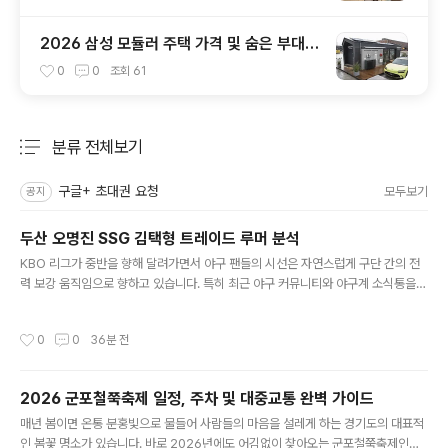
2026 삼성 모듈러 주택 가격 및 숨은 부대비
용 총정리
0
0
조회
61
분류 전체보기
주요 글 목록
구글+ 초대권 요청
모두보기
공지
두산 오명진 SSG 김택형 트레이드 루머 분석
글 내용
KBO 리그가 중반을 향해 달려가면서 야구 팬들의 시선은 자연스럽게 구단 간의 전
력 보강 움직임으로 향하고 있습니다. 특히 최근 야구 커뮤니티와 야구계 소식통을
중심으로 두산 베어스 내야수 오명진과 SSG 랜더스 좌완 투수 김택형을 둘러싼 트
레이드 가능성이 거론되어 큰 화제를 모으고 있습니다. picory.com양 팀 모두 20
작성시간
0
0
36분 전
26 시즌 치열한 순위 싸움을 벌이는 과정에서 약점을 메워야 하는 명확한 이유를 안
고 있습니다. 이번 트레이드 루머가 단순한 설에 그치지 않고 구체적인 이해관계로
분석되는 이유를 세부적으로 짚어보겠습니다. 1. 두산 베어스가 좌완 불펜 보강을 절
2026 군포철쭉축제 일정, 주차 및 대중교통 완벽 가이드
실히 원하는 배경두산 베어스는 2026 시즌 불펜진의 좌우 균형과 경기 후반 안정감
글 내용
을 높이기 위해 좌완 투수 자원 확보가 시급한 과제로 떠..
매년 봄이면 온통 분홍빛으로 물들어 사람들의 마음을 설레게 하는 경기도의 대표적
인 봄꽃 명소가 있습니다. 바로 2026년에도 어김없이 찾아오는 군포철쭉축제인데