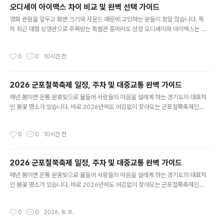
오디세이 아이맥스 차이 비교 및 완벽 선택 가이드
7,000만 원대 초반까지 형성되어 있어오. 가장 기본형인 럭셔리 트림부터 최상위 이
글 내용
그제큐티브 트림까지 어떤 차이가 있는지 정확하게..
영화 관람을 앞두고 화면 크기와 사운드 때문에 고민하는 분들이 정말 많습니다. 특
히 최근 대형 상영관으로 주목받는 특별관 중에서도 삼성 오디세이와 아이맥스는 결
이 완전히 다른 포맷입니다. 2026년 현재 두 포맷의 특징을 정확히 비교해 드립니
다.내 취향에 맞는 상영관을 선택하는 기준을 확실히 정리해 드리겠습니다. 예매 버
작성시간
0
0
10시간 전
튼을 누르기 전 꼭 확인해 보세요. 1. 삼성 오디세이 스크린의 핵심 특징삼성 오디세
이관은 LED 디스플레이 기술을 기반으로 한 상영관입니다. 기존 영사기 방식이 아니
라 스크린 자체에서 빛이 나는 형태이기 때문에 완벽한 블랙 표현이 가능합니다. 명
2026 군포철쭉축제 일정, 주차 및 대중교통 완벽 가이드
암비가 무한대에 가까워 어두운 밤이나 우주 배경 장면에서 압도적인 몰입감을 느낄
글 내용
수 있습니다.또한 일반 상영관이나 아이맥스 대비 화면 밝기가 월..
매년 봄이면 온통 분홍빛으로 물들어 사람들의 마음을 설레게 하는 경기도의 대표적
인 봄꽃 명소가 있습니다. 바로 2026년에도 어김없이 찾아오는 군포철쭉축제인데
요. 수도권에서 지하철 한 번에 갈 수 있는 접근성과 엄청난 규모의 철쭉 동산 덕분에
매년 수십만 명의 발길이 끊이지 않는 곳입니다. 올해 방문을 계획하고 계신 분들을
작성시간
0
0
10시간 전
위해 일정부터 주차, 교통, 그리고 가장 예쁘게 사진을 건질 수 있는 스팟까지 알차게
정리해 드립니다. 1. 2026 군포철쭉축제 기본 정보 및 일정올해 군포철쭉축제는 4
월 중순부터 하순까지 약 일주일 동안 경기도 군포시 산본동 철쭉동산 및 철쭉공원,
2026 군포철쭉축제 일정, 주차 및 대중교통 완벽 가이드
그리고 초막골생태공원 일원에서 개최됩니다. 축제 메인 무대인 철쭉동산은 20만
글 내용
그루가 넘는 영산홍과 철쭉이 식재되어 있어 언덕 전체가 ..
매년 봄이면 온통 분홍빛으로 물들어 사람들의 마음을 설레게 하는 경기도의 대표적
인 봄꽃 명소가 있습니다. 바로 2026년에도 어김없이 찾아오는 군포철쭉축제인데
요. 수도권에서 지하철 한 번에 갈 수 있는 접근성과 엄청난 규모의 철쭉 동산 덕분에
매년 수십만 명의 발길이 끊이지 않는 곳입니다. 올해 방문을 계획하고 계신 분들을
작성시간
0
0
2026. 8. 8.
위해 일정부터 주차, 교통, 그리고 가장 예쁘게 사진을 건질 수 있는 스팟까지 알차게