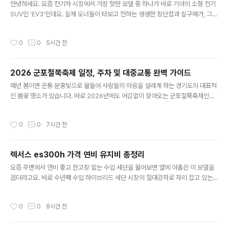
그루가 넘는 영산홍과 철쭉이 식재되어 있어 언덕 전체가 ..
안녕하세요. 요즘 전기차 시장에서 가장 핫한 모델 중 하나가 바로 기아의 소형 전기
SUV인 'EV3'인데요. 실제 오너들이 타보고 전하는 생생한 장단점과 실구매가, 그리
고 보조금 혜택까지 꼼꼼하게 정리해 드릴게요.차량을 구매하기 전 꼭 알아야 할 핵
심 정보들을 모았으니 끝까지 읽어보시면 큰 도움이 되실 겁니다. 특히 보조금과 충
작성시간
0
0
5시간 전
전 환경에 대한 실질적인 팁들을 집중적으로 다뤄볼게요. 1. 2026년 기준 EV3 실제
가격 및 국고·지자체 보조금 총정리EV3의 트림별 출고가는 스탠다드 모델이 약 3,9
95만 원부터 시작하며, 주행거리가 더 긴 롱레인지 모델은 약 4,415만 원에서 5,10
2026 군포철쭉축제 일정, 주차 및 대중교통 완벽 가이드
8만 원 사이로 책정되어 있습니다. 여기에 친환경차 세제 혜택을 적용받으면 초기 출
글 내용
고가 부담이 한층 낮아집니다.2026..
매년 봄이면 온통 분홍빛으로 물들어 사람들의 마음을 설레게 하는 경기도의 대표적
인 봄꽃 명소가 있습니다. 바로 2026년에도 어김없이 찾아오는 군포철쭉축제인데
요. 수도권에서 지하철 한 번에 갈 수 있는 접근성과 엄청난 규모의 철쭉 동산 덕분에
매년 수십만 명의 발길이 끊이지 않는 곳입니다. 올해 방문을 계획하고 계신 분들을
작성시간
0
0
7시간 전
위해 일정부터 주차, 교통, 그리고 가장 예쁘게 사진을 건질 수 있는 스팟까지 알차게
정리해 드립니다. 1. 2026 군포철쭉축제 기본 정보 및 일정올해 군포철쭉축제는 4
월 중순부터 하순까지 약 일주일 동안 경기도 군포시 산본동 철쭉동산 및 철쭉공원,
렉서스 es300h 가격 연비 유지비 총정리
그리고 초막골생태공원 일원에서 개최됩니다. 축제 메인 무대인 철쭉동산은 20만
글 내용
그루가 넘는 영산홍과 철쭉이 식재되어 있어 언덕 전체가 ..
요즘 주변에서 연비 좋고 잔고장 없는 수입 세단을 물어보면 열에 아홉은 이 모델을
꼽더라고요. 바로 수년째 수입 하이브리드 세단 시장의 절대강자로 자리 잡고 있는
렉서스 es300h입니다. 2026년형 모델 역시 탁월한 정숙성과 압도적인 유류비 절
감 효과를 무기로 패밀리 세단의 기준을 탄탄하게 지키고 있어요.차량을 구매하거나
작성시간
0
0
8시간 전
유지할 때 실제로 어떤 점들을 따져봐야 하는지, 트림별 가격부터 실제 유지비 계산
까지 자세히 짚어드릴게요. 1. 2026년형 트림별 공식 가격 및 옵션 차이렉서스 es3
00h는 크게 네 가지 트림으로 판매되고 있어요. 가격대는 6,000만 원대 초반에서