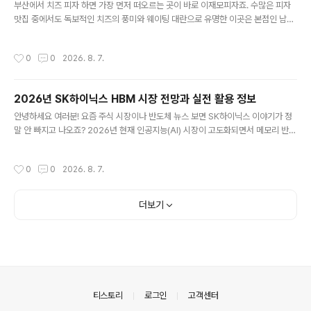
해 있으며, 지하철 1호선 남포동역 1번 출구에서 도보로 약..
부산에서 치즈 피자 하면 가장 먼저 떠오르는 곳이 바로 이재모피자죠. 수많은 피자
맛집 중에서도 독보적인 치즈의 풍미와 웨이팅 대란으로 유명한 이곳은 본점인 남포
동을 시작으로 서면, 부산역점 등 지점이 넓어지면서 여행객과 현지인 모두의 사랑을
받고 있습니다. 2026년 현재도 여전히 뜨거운 인기를 자랑하는 이재모피자를 실패
작성시간
0
0
2026. 8. 7.
없이 즐기기 위해 방문 전 꼭 알아두어야 할 실용적인 정보를 정리해 드리겠습니다.
1. 지점별 위치 및 영업시간 정보이재모피자는 현재 부산 내 여러 핵심 거점에 매장을
운영하고 있습니다. 대표적인 본점과 부산역점의 상세 위치와 운영시간을 확인하고
2026년 SK하이닉스 HBM 시장 전망과 실전 활용 정보
동선에 맞는 곳을 선택하는 것이 좋습니다.본점은 부산 중구 광복중앙로 31에 위치
글 내용
해 있으며, 지하철 1호선 남포동역 1번 출구에서 도보로 약..
안녕하세요 여러분! 요즘 주식 시장이나 반도체 뉴스 보면 SK하이닉스 이야기가 정
말 안 빠지고 나오죠? 2026년 현재 인공지능(AI) 시장이 고도화되면서 메모리 반도
체의 판도가 완전히 바뀌고 있는데, 그 중심에 바로 SK하이닉스가 버티고 있습니다.
오늘은 투자나 산업 트렌드에 관심 있는 분들이 꼭 알아야 할 SK하이닉스의 핵심 포
작성시간
0
0
2026. 8. 7.
인트와 실용적인 정보를 명확하게 짚어드릴게요. 1. HBM 시장의 독보적인 주도권과
경쟁력SK하이닉스는 현재 고대역폭 메모리인 HBM 분야에서 글로벌 시장 점유율 1
위를 공고히 유지하고 있습니다. 특히 인공지능 연산의 핵심인 엔비디아 GPU에 탑
더보기
재되는 5세대 HBM3E 공급을 선도하며 실적 고공행진을 이어가는 중입니다. 202
6년 상반기 기준, 단순히 물량만 많이 파는 것이 아..
의안내
티스토리
로그인
고객센터