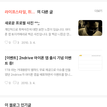
더보기
라이프스타일, 취미생활
의 다른 글
새로운 프로필 사진 ^^;;
글 내용
개인적으로 흑백사진에 대한 묘한 느낌이 있습니다. 아이
폰 앱 토이카메라로 찍은 사진입니다. 잘 찍은 니낌은 안들
지만, 그래도 괜히 좋네요.. ^^;; 그래서 트위터 프로필 사진
0
3
2010. 3. 4.
을 변경했습니다. 블로그도 간만에 바꿔볼까 생각 중.. ^^;;
[이벤트] 2ndrive 아이폰 앱 출시 기념 이벤
트 중!
글 내용
1TB 라는 거대용량의 웹하드 무료 제공으로 이슈를 만들
었던 2ndrive가 아이폰 앱을 배포하면서 이벤트를 합니
다. 응모 방법은 아이폰/터치에 앱을 설치하고 캡쳐를 받아
0
2
2010. 3. 4.
담당자에게 메일로 발송하면 됩니다. 기간은 3월 23일까
지 이고, 1만명에 1명씩 스피커를 경품으로 제공한다고 하
니, 무척이나 확율을 낮아 보입니다. 지금 9천명 정도가 사
용하는 듯한 느낌? 인 듯 한데요.. =_=;; 여튼 응모하시어서
당첨이라도 한번 되어 보신다면??? ^^;; 2ndrive 앱? [2n
이 블로그 인기글