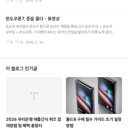
0
2
2010. 3. 4.
담당자에게 메일로 발송하면 됩니다. 기간은 3월 23일까
지 이고, 1만명에 1명씩 스피커를 경품으로 제공한다고 하
니, 무척이나 확율을 낮아 보입니다. 지금 9천명 정도가 사
윈도우폰7, 준을 품다 - 동영상
용하는 듯한 느낌? 인 듯 한데요.. =_=;; 여튼 응모하시어서
글 내용
당첨이라도 한번 되어 보신다면??? ^^;; 2ndrive 앱? [2n
윈도우 모바일이 윈도우 폰으로 또다시 개명을 했습니다. 윈도우CE > 윈도우
drive 다운받기] 여전히 윈도에서만 지원되는 부분은 참
모바일 > 윈도우폰.. 이러면서 MS는 과거의 전철을 탈피하기 위해 노력 중인
아쉽다. 이정도면 맥어플로 변환을 해도 되지 않을까 하는
듯 합니다. 말많던 윈도우폰 7 관련 동영상이 공개 되었습니다. 일단 첫 느낌은
어설픈 생각을 해봅니다. 관련 페이지 : http://event.2nd
0
0
2010. 2. 16.
준UI를 품었다는 생각입니다. 반응속도도 준과 비슷하게 빨라졌네요. 예측은 했
rive.com/main.asp?MVO=draw..
지만, 역시나가 되었습니다. 구경해보세요.. ^^
이 블로그 인기글
2026 우리은행 여름간식 퀴즈 참
폴드8 구매 필수 가이드 초기 설정
여방법 및 혜택 총정리
방법